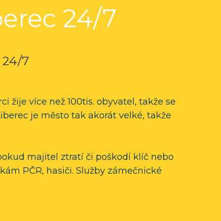
berec
24/7
24/7
i žije více než 100tis. obyvatel, takže se
berec je město tak akorát velké, takže
kud majitel ztratí či poškodí klíč nebo
ožkám PČR, hasiči. Služby zámečnické