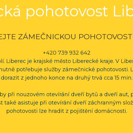
cká
pohotovost
Li
EJTE
ZÁMEČNICKOU
POHOTOVOST
+420 739 932 642
 Liberec je krajské město Liberecké kraje. V Liberc
nutně potřebuje služby zámečnické pohotovosti. Li
dorazit z jednoho konce na druhý trvá cca 15 min.
 při nouzovém otevírání dveří bytů a dveří aut, po
také asistuje při otevírání dveří záchranným sl
pohotovosti lze hradit z pojištění domácnosti.